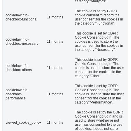
category "Analytics".
The cookie is set by GDPR
cookielawinfo-
cookie consent to record the
11 months
checkbox-functional
user consent for the cookies in
the category "Functional".
This cookie is set by GDPR
Cookie Consent plugin. The
cookielawinfo-
11 months
cookies is used to store the
checkbox-necessary
user consent for the cookies in
the category "Necessary".
This cookie is set by GDPR
Cookie Consent plugin. The
cookielawinfo-
11 months
cookie is used to store the user
checkbox-others
consent for the cookies in the
category "Other.
This cookie is set by GDPR
cookielawinfo-
Cookie Consent plugin. The
checkbox-
11 months
cookie is used to store the user
performance
consent for the cookies in the
category "Performance".
The cookie is set by the GDPR
Cookie Consent plugin and is
used to store whether or not
viewed_cookie_policy
11 months
user has consented to the use
of cookies. It does not store