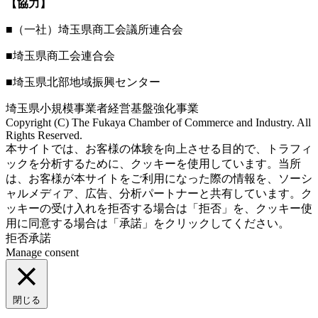
【協力】
■（一社）埼玉県商工会議所連合会
■埼玉県商工会連合会
■埼玉県北部地域振興センター
埼玉県小規模事業者経営基盤強化事業
Copyright (C) The Fukaya Chamber of Commerce and Industry. All
Rights Reserved.
Aileron Theme by
本サイトでは、お客様の体験を向上させる目的で、トラフィ
ThemeCot
⋅
Powered by
WordPress
ックを分析するために、クッキーを使用しています。当所
は、お客様が本サイトをご利用になった際の情報を、ソーシ
ャルメディア、広告、分析パートナーと共有しています。ク
ッキーの受け入れを拒否する場合は「拒否」を、クッキー使
用に同意する場合は「承諾」をクリックしてください。
拒否
承諾
Manage consent
閉じる