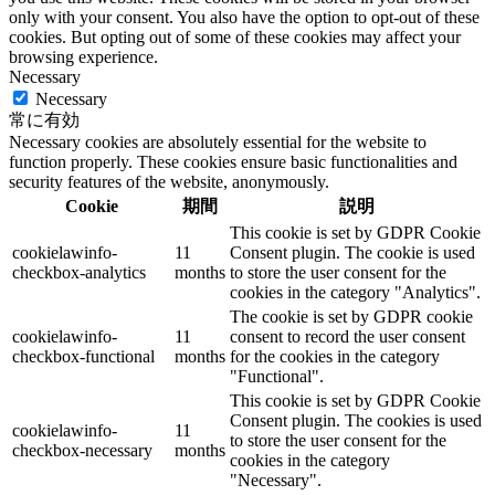
only with your consent. You also have the option to opt-out of these
cookies. But opting out of some of these cookies may affect your
browsing experience.
Necessary
Necessary
常に有効
Necessary cookies are absolutely essential for the website to
function properly. These cookies ensure basic functionalities and
security features of the website, anonymously.
Cookie
期間
説明
This cookie is set by GDPR Cookie
cookielawinfo-
11
Consent plugin. The cookie is used
checkbox-analytics
months
to store the user consent for the
cookies in the category "Analytics".
The cookie is set by GDPR cookie
cookielawinfo-
11
consent to record the user consent
checkbox-functional
months
for the cookies in the category
"Functional".
This cookie is set by GDPR Cookie
Consent plugin. The cookies is used
cookielawinfo-
11
to store the user consent for the
checkbox-necessary
months
cookies in the category
"Necessary".