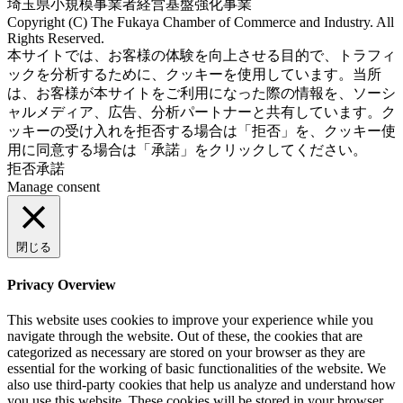
埼玉県小規模事業者経営基盤強化事業
Copyright (C) The Fukaya Chamber of Commerce and Industry. All
Rights Reserved.
Aileron Theme by
本サイトでは、お客様の体験を向上させる目的で、トラフィ
ThemeCot
⋅
Powered by
WordPress
ックを分析するために、クッキーを使用しています。当所
は、お客様が本サイトをご利用になった際の情報を、ソーシ
ャルメディア、広告、分析パートナーと共有しています。ク
ッキーの受け入れを拒否する場合は「拒否」を、クッキー使
用に同意する場合は「承諾」をクリックしてください。
拒否
承諾
Manage consent
閉じる
Privacy Overview
This website uses cookies to improve your experience while you
navigate through the website. Out of these, the cookies that are
categorized as necessary are stored on your browser as they are
essential for the working of basic functionalities of the website. We
also use third-party cookies that help us analyze and understand how
you use this website. These cookies will be stored in your browser