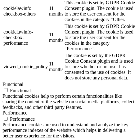
This cookie is set by GDPR Cookie
cookielawinfo-
11
Consent plugin. The cookie is used
checkbox-others
months
to store the user consent for the
cookies in the category "Other.
This cookie is set by GDPR Cookie
cookielawinfo-
Consent plugin. The cookie is used
11
checkbox-
to store the user consent for the
months
performance
cookies in the category
"Performance".
The cookie is set by the GDPR
Cookie Consent plugin and is used
11
viewed_cookie_policy
to store whether or not user has
months
consented to the use of cookies. It
does not store any personal data.
Functional
Functional
Functional cookies help to perform certain functionalities like
sharing the content of the website on social media platforms, collect
feedbacks, and other third-party features.
Performance
Performance
Performance cookies are used to understand and analyze the key
performance indexes of the website which helps in delivering a
better user experience for the visitors.