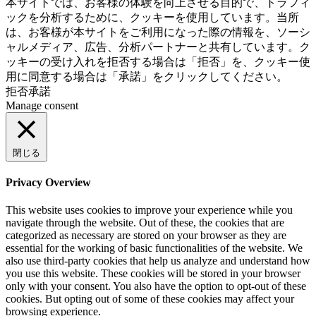
Aileron Theme by
本サイトでは、お客様の体験を向上させる目的で、トラフィ
ThemeCot
⋅
Powered by
WordPress
ックを分析するために、クッキーを使用しています。当所
は、お客様が本サイトをご利用になった際の情報を、ソーシ
ャルメディア、広告、分析パートナーと共有しています。ク
ッキーの受け入れを拒否する場合は「拒否」を、クッキー使
用に同意する場合は「承諾」をクリックしてください。
拒否
承諾
Manage consent
閉じる
Privacy Overview
This website uses cookies to improve your experience while you
navigate through the website. Out of these, the cookies that are
categorized as necessary are stored on your browser as they are
essential for the working of basic functionalities of the website. We
also use third-party cookies that help us analyze and understand how
you use this website. These cookies will be stored in your browser
only with your consent. You also have the option to opt-out of these
cookies. But opting out of some of these cookies may affect your
browsing experience.