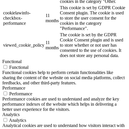
cookies in the category "Other.
This cookie is set by GDPR Cookie
cookielawinfo-
Consent plugin. The cookie is used
11
checkbox-
to store the user consent for the
months
performance
cookies in the category
"Performance".
The cookie is set by the GDPR
Cookie Consent plugin and is used
11
viewed_cookie_policy
to store whether or not user has
months
consented to the use of cookies. It
does not store any personal data.
Functional
Functional
Functional cookies help to perform certain functionalities like
sharing the content of the website on social media platforms, collect
feedbacks, and other third-party features.
Performance
Performance
Performance cookies are used to understand and analyze the key
performance indexes of the website which helps in delivering a
better user experience for the visitors.
Analytics
Analytics
Analytical cookies are used to understand how visitors interact with