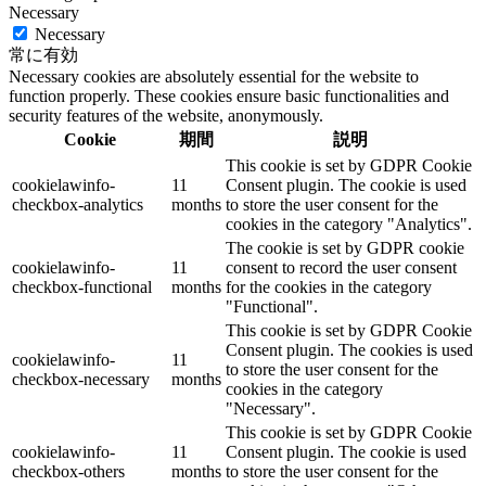
Necessary
Necessary
常に有効
Necessary cookies are absolutely essential for the website to
function properly. These cookies ensure basic functionalities and
security features of the website, anonymously.
Cookie
期間
説明
This cookie is set by GDPR Cookie
cookielawinfo-
11
Consent plugin. The cookie is used
checkbox-analytics
months
to store the user consent for the
cookies in the category "Analytics".
The cookie is set by GDPR cookie
cookielawinfo-
11
consent to record the user consent
checkbox-functional
months
for the cookies in the category
"Functional".
This cookie is set by GDPR Cookie
Consent plugin. The cookies is used
cookielawinfo-
11
to store the user consent for the
checkbox-necessary
months
cookies in the category
"Necessary".
This cookie is set by GDPR Cookie
cookielawinfo-
11
Consent plugin. The cookie is used
checkbox-others
months
to store the user consent for the