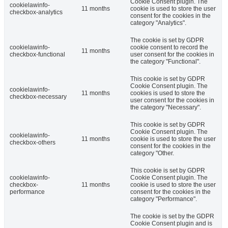
Cookie Consent plugin. The
cookielawinfo-
11 months
cookie is used to store the user
checkbox-analytics
consent for the cookies in the
category "Analytics".
The cookie is set by GDPR
cookielawinfo-
cookie consent to record the
11 months
checkbox-functional
user consent for the cookies in
the category "Functional".
This cookie is set by GDPR
Cookie Consent plugin. The
cookielawinfo-
11 months
cookies is used to store the
checkbox-necessary
user consent for the cookies in
the category "Necessary".
This cookie is set by GDPR
Cookie Consent plugin. The
cookielawinfo-
11 months
cookie is used to store the user
checkbox-others
consent for the cookies in the
category "Other.
This cookie is set by GDPR
cookielawinfo-
Cookie Consent plugin. The
checkbox-
11 months
cookie is used to store the user
performance
consent for the cookies in the
category "Performance".
The cookie is set by the GDPR
Cookie Consent plugin and is