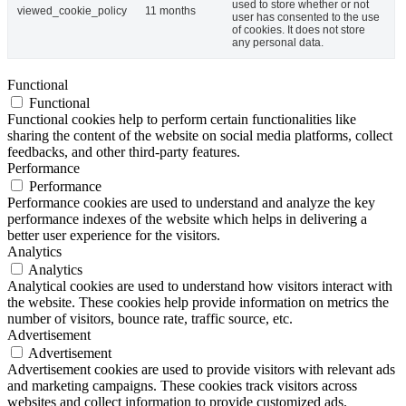
used to store whether or not
viewed_cookie_policy
11 months
user has consented to the use
of cookies. It does not store
any personal data.
Functional
Functional
Functional cookies help to perform certain functionalities like
sharing the content of the website on social media platforms, collect
feedbacks, and other third-party features.
Performance
Performance
Performance cookies are used to understand and analyze the key
performance indexes of the website which helps in delivering a
better user experience for the visitors.
Analytics
Analytics
Analytical cookies are used to understand how visitors interact with
the website. These cookies help provide information on metrics the
number of visitors, bounce rate, traffic source, etc.
Advertisement
Advertisement
Advertisement cookies are used to provide visitors with relevant ads
and marketing campaigns. These cookies track visitors across
websites and collect information to provide customized ads.