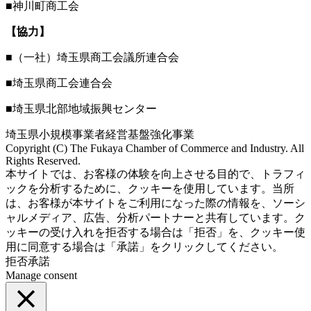
■神川町商工会
【協力】
■（一社）埼玉県商工会議所連合会
■埼玉県商工会連合会
■埼玉県北部地域振興センター
埼玉県小規模事業者経営基盤強化事業
Copyright (C) The Fukaya Chamber of Commerce and Industry. All
Rights Reserved.
Aileron Theme by
本サイトでは、お客様の体験を向上させる目的で、トラフィ
ThemeCot
⋅
Powered by
WordPress
ックを分析するために、クッキーを使用しています。当所
は、お客様が本サイトをご利用になった際の情報を、ソーシ
ャルメディア、広告、分析パートナーと共有しています。ク
ッキーの受け入れを拒否する場合は「拒否」を、クッキー使
用に同意する場合は「承諾」をクリックしてください。
拒否
承諾
Manage consent