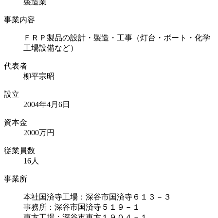
製造業
事業内容
ＦＲＰ製品の設計・製造・工事（灯台・ボート・化学
工場設備など）
代表者
柳平宗昭
設立
2004年4月6日
資本⾦
2000万円
従業員数
16人
事業所
本社国済寺工場：深谷市国済寺６１３－３
事務所：深谷市国済寺５１９－１
東方工場：深谷市東方１９０４－１