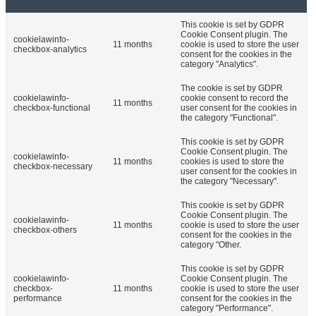
This cookie is set by GDPR
Cookie Consent plugin. The
cookielawinfo-
11 months
cookie is used to store the user
checkbox-analytics
consent for the cookies in the
category "Analytics".
The cookie is set by GDPR
cookielawinfo-
cookie consent to record the
11 months
checkbox-functional
user consent for the cookies in
the category "Functional".
This cookie is set by GDPR
Cookie Consent plugin. The
cookielawinfo-
11 months
cookies is used to store the
checkbox-necessary
user consent for the cookies in
the category "Necessary".
This cookie is set by GDPR
Cookie Consent plugin. The
cookielawinfo-
11 months
cookie is used to store the user
checkbox-others
consent for the cookies in the
category "Other.
This cookie is set by GDPR
cookielawinfo-
Cookie Consent plugin. The
checkbox-
11 months
cookie is used to store the user
performance
consent for the cookies in the
category "Performance".