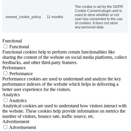
The cookie is set by the GDPR
Cookie Consent plugin and is
used to store whether or not
viewed_cookie_policy
11 months
user has consented to the use
of cookies. It does not store
any personal data.
Functional
Functional
Functional cookies help to perform certain functionalities like
sharing the content of the website on social media platforms, collect
feedbacks, and other third-party features.
Performance
Performance
Performance cookies are used to understand and analyze the key
performance indexes of the website which helps in delivering a
better user experience for the visitors.
Analytics
Analytics
Analytical cookies are used to understand how visitors interact with
the website. These cookies help provide information on metrics the
number of visitors, bounce rate, traffic source, etc.
Advertisement
Advertisement