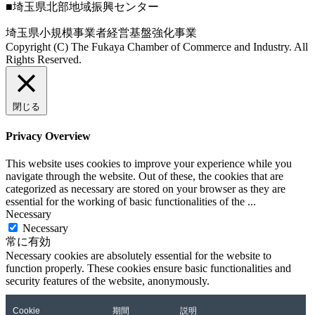
■埼玉県北部地域振興センター
埼玉県小規模事業者経営基盤強化事業
Copyright (C) The Fukaya Chamber of Commerce and Industry. All
Rights Reserved.
Aileron Theme by
ThemeCot
⋅
Powered by
WordPress
閉じる
Privacy Overview
This website uses cookies to improve your experience while you
navigate through the website. Out of these, the cookies that are
categorized as necessary are stored on your browser as they are
essential for the working of basic functionalities of the
...
Necessary
Necessary
常に有効
Necessary cookies are absolutely essential for the website to
function properly. These cookies ensure basic functionalities and
security features of the website, anonymously.
Cookie
期間
説明