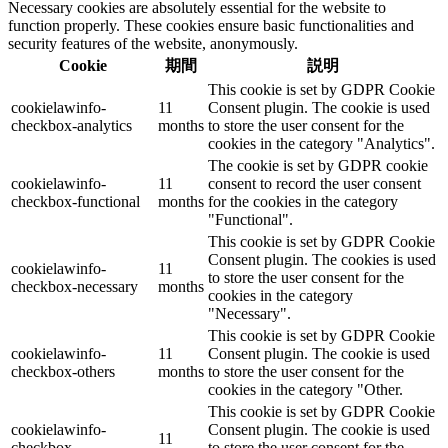
Necessary cookies are absolutely essential for the website to
function properly. These cookies ensure basic functionalities and
security features of the website, anonymously.
Cookie
期間
説明
This cookie is set by GDPR Cookie
cookielawinfo-
11
Consent plugin. The cookie is used
checkbox-analytics
months
to store the user consent for the
cookies in the category "Analytics".
The cookie is set by GDPR cookie
cookielawinfo-
11
consent to record the user consent
checkbox-functional
months
for the cookies in the category
"Functional".
This cookie is set by GDPR Cookie
Consent plugin. The cookies is used
cookielawinfo-
11
to store the user consent for the
checkbox-necessary
months
cookies in the category
"Necessary".
This cookie is set by GDPR Cookie
cookielawinfo-
11
Consent plugin. The cookie is used
checkbox-others
months
to store the user consent for the
cookies in the category "Other.
This cookie is set by GDPR Cookie
cookielawinfo-
Consent plugin. The cookie is used
11
checkbox-
to store the user consent for the