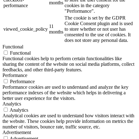
months
performance
cookies in the category
"Performance".
The cookie is set by the GDPR
Cookie Consent plugin and is used
11
viewed_cookie_policy
to store whether or not user has
months
consented to the use of cookies. It
does not store any personal data.
Functional
Functional
Functional cookies help to perform certain functionalities like
sharing the content of the website on social media platforms, collect
feedbacks, and other third-party features.
Performance
Performance
Performance cookies are used to understand and analyze the key
performance indexes of the website which helps in delivering a
better user experience for the visitors.
Analytics
Analytics
Analytical cookies are used to understand how visitors interact with
the website. These cookies help provide information on metrics the
number of visitors, bounce rate, traffic source, etc.
Advertisement
Advertisement