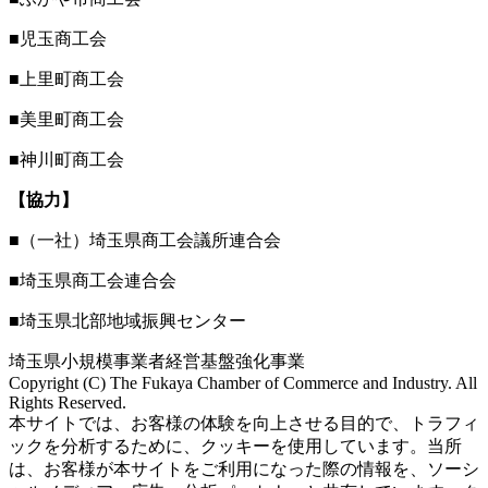
■児玉商工会
■上里町商工会
■美里町商工会
■神川町商工会
【協力】
■（一社）埼玉県商工会議所連合会
■埼玉県商工会連合会
■埼玉県北部地域振興センター
埼玉県小規模事業者経営基盤強化事業
Copyright (C) The Fukaya Chamber of Commerce and Industry. All
Rights Reserved.
Aileron Theme by
本サイトでは、お客様の体験を向上させる目的で、トラフィ
ThemeCot
⋅
Powered by
WordPress
ックを分析するために、クッキーを使用しています。当所
は、お客様が本サイトをご利用になった際の情報を、ソーシ