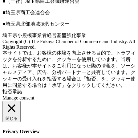
■（一社）埼玉県商工会議所連合会
■埼玉県商工会連合会
■埼玉県北部地域振興センター
埼玉県小規模事業者経営基盤強化事業
Copyright (C) The Fukaya Chamber of Commerce and Industry. All
Rights Reserved.
Aileron Theme by
本サイトでは、お客様の体験を向上させる目的で、トラフィ
ThemeCot
⋅
Powered by
WordPress
ックを分析するために、クッキーを使用しています。当所
は、お客様が本サイトをご利用になった際の情報を、ソーシ
ャルメディア、広告、分析パートナーと共有しています。ク
ッキーの受け入れを拒否する場合は「拒否」を、クッキー使
用に同意する場合は「承諾」をクリックしてください。
拒否
承諾
Manage consent
閉じる
Privacy Overview