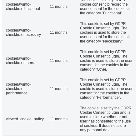
The cookie is set by GDPR
cookielawinfo-
cookie consent to record the
11 months
checkbox-functional
user consent for the cookies in
the category "Functional".
This cookie is set by GDPR
Cookie Consent plugin. The
cookielawinfo-
11 months
cookies is used to store the
checkbox-necessary
user consent for the cookies in
the category "Necessary".
This cookie is set by GDPR
Cookie Consent plugin. The
cookielawinfo-
11 months
cookie is used to store the user
checkbox-others
consent for the cookies in the
category "Other.
This cookie is set by GDPR
cookielawinfo-
Cookie Consent plugin. The
checkbox-
11 months
cookie is used to store the user
performance
consent for the cookies in the
category "Performance".
The cookie is set by the GDPR
Cookie Consent plugin and is
used to store whether or not
viewed_cookie_policy
11 months
user has consented to the use
of cookies. It does not store
any personal data.