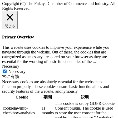
Copyright (C) The Fukaya Chamber of Commerce and Industry. All
Rights Reserved.
Aileron Theme by
ThemeCot
⋅
Powered by
WordPress
閉じる
Privacy Overview
This website uses cookies to improve your experience while you
navigate through the website. Out of these, the cookies that are
categorized as necessary are stored on your browser as they are
essential for the working of basic functionalities of the
...
Necessary
Necessary
常に有効
Necessary cookies are absolutely essential for the website to
function properly. These cookies ensure basic functionalities and
security features of the website, anonymously.
Cookie
期間
説明
This cookie is set by GDPR Cookie
cookielawinfo-
11
Consent plugin. The cookie is used
checkbox-analytics
months
to store the user consent for the
cookies in the category "Analytics".