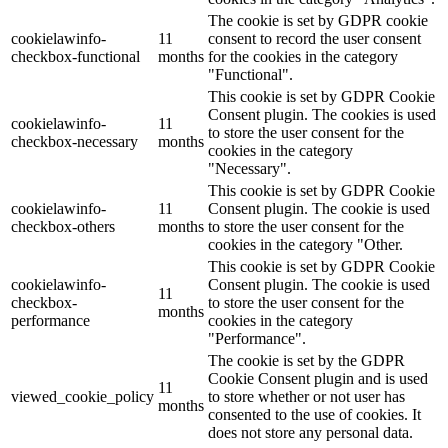
The cookie is set by GDPR cookie
cookielawinfo-
11
consent to record the user consent
checkbox-functional
months
for the cookies in the category
"Functional".
This cookie is set by GDPR Cookie
Consent plugin. The cookies is used
cookielawinfo-
11
to store the user consent for the
checkbox-necessary
months
cookies in the category
"Necessary".
This cookie is set by GDPR Cookie
cookielawinfo-
11
Consent plugin. The cookie is used
checkbox-others
months
to store the user consent for the
cookies in the category "Other.
This cookie is set by GDPR Cookie
cookielawinfo-
Consent plugin. The cookie is used
11
checkbox-
to store the user consent for the
months
performance
cookies in the category
"Performance".
The cookie is set by the GDPR
Cookie Consent plugin and is used
11
viewed_cookie_policy
to store whether or not user has
months
consented to the use of cookies. It
does not store any personal data.