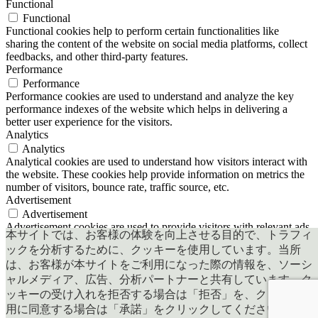
Functional
Functional
Functional cookies help to perform certain functionalities like
sharing the content of the website on social media platforms, collect
feedbacks, and other third-party features.
Performance
Performance
Performance cookies are used to understand and analyze the key
performance indexes of the website which helps in delivering a
better user experience for the visitors.
Analytics
Analytics
Analytical cookies are used to understand how visitors interact with
the website. These cookies help provide information on metrics the
number of visitors, bounce rate, traffic source, etc.
Advertisement
Advertisement
Advertisement cookies are used to provide visitors with relevant ads
本サイトでは、お客様の体験を向上させる目的で、トラフィ
and marketing campaigns. These cookies track visitors across
ックを分析するために、クッキーを使用しています。当所
websites and collect information to provide customized ads.
は、お客様が本サイトをご利用になった際の情報を、ソーシ
Others
ャルメディア、広告、分析パートナーと共有しています。ク
Others
Other uncategorized cookies are those that are being analyzed and
ッキーの受け入れを拒否する場合は「拒否」を、クッキー使
have not been classified into a category as yet.
用に同意する場合は「承諾」をクリックしてください。