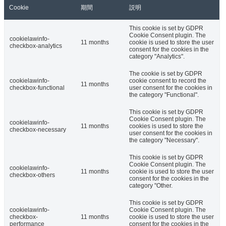
Cookie
期間
説明
This cookie is set by GDPR
Cookie Consent plugin. The
cookielawinfo-
11 months
cookie is used to store the user
checkbox-analytics
consent for the cookies in the
category "Analytics".
The cookie is set by GDPR
cookielawinfo-
cookie consent to record the
11 months
checkbox-functional
user consent for the cookies in
the category "Functional".
This cookie is set by GDPR
Cookie Consent plugin. The
cookielawinfo-
11 months
cookies is used to store the
checkbox-necessary
user consent for the cookies in
the category "Necessary".
This cookie is set by GDPR
Cookie Consent plugin. The
cookielawinfo-
11 months
cookie is used to store the user
checkbox-others
consent for the cookies in the
category "Other.
This cookie is set by GDPR
cookielawinfo-
Cookie Consent plugin. The
checkbox-
11 months
cookie is used to store the user
performance
consent for the cookies in the