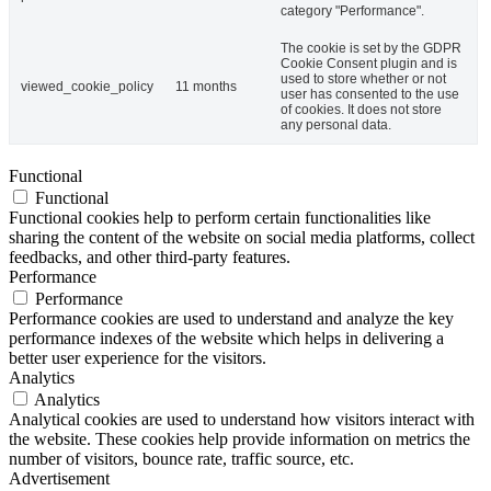
category "Performance".
The cookie is set by the GDPR
Cookie Consent plugin and is
used to store whether or not
viewed_cookie_policy
11 months
user has consented to the use
of cookies. It does not store
any personal data.
Functional
Functional
Functional cookies help to perform certain functionalities like
sharing the content of the website on social media platforms, collect
feedbacks, and other third-party features.
Performance
Performance
Performance cookies are used to understand and analyze the key
performance indexes of the website which helps in delivering a
better user experience for the visitors.
Analytics
Analytics
Analytical cookies are used to understand how visitors interact with
the website. These cookies help provide information on metrics the
number of visitors, bounce rate, traffic source, etc.
Advertisement