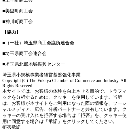
■上里町商工会
■美里町商工会
■神川町商工会
【協力】
■（一社）埼玉県商工会議所連合会
■埼玉県商工会連合会
■埼玉県北部地域振興センター
埼玉県小規模事業者経営基盤強化事業
Copyright (C) The Fukaya Chamber of Commerce and Industry. All
Rights Reserved.
Aileron Theme by
本サイトでは、お客様の体験を向上させる目的で、トラフィ
ThemeCot
⋅
Powered by
WordPress
ックを分析するために、クッキーを使用しています。当所
は、お客様が本サイトをご利用になった際の情報を、ソーシ
ャルメディア、広告、分析パートナーと共有しています。ク
ッキーの受け入れを拒否する場合は「拒否」を、クッキー使
用に同意する場合は「承諾」をクリックしてください。
拒否
承諾