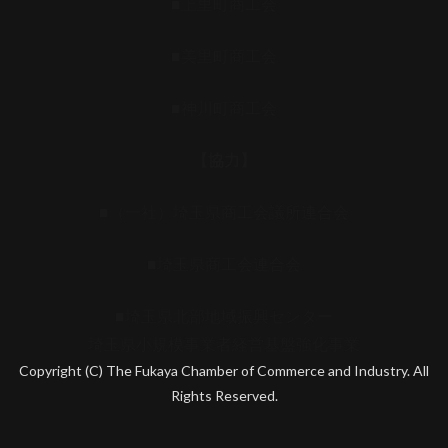
■上里町商工会
■美里町商工会
■神川町商工会
【協力】
■（一社）埼玉県商工会議所連合会
■埼玉県商工会連合会
■埼玉県北部地域振興センター
埼玉県小規模事業者経営基盤強化事業
Copyright (C) The Fukaya Chamber of Commerce and Industry. All
Rights Reserved.
Aileron Theme by
ThemeCot
⋅
Powered by
WordPress