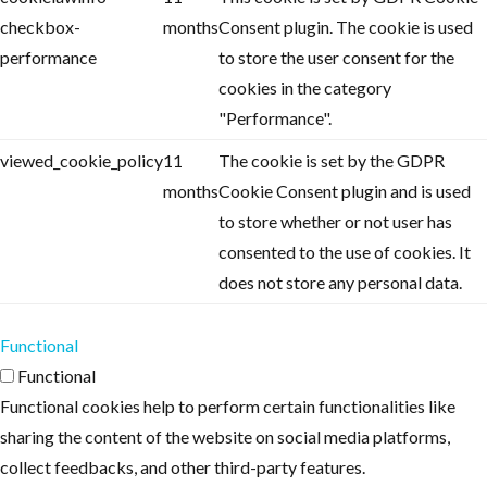
checkbox-
months
Consent plugin. The cookie is used
performance
to store the user consent for the
cookies in the category
"Performance".
viewed_cookie_policy
11
The cookie is set by the GDPR
months
Cookie Consent plugin and is used
to store whether or not user has
consented to the use of cookies. It
does not store any personal data.
Functional
Functional
Functional cookies help to perform certain functionalities like
sharing the content of the website on social media platforms,
collect feedbacks, and other third-party features.