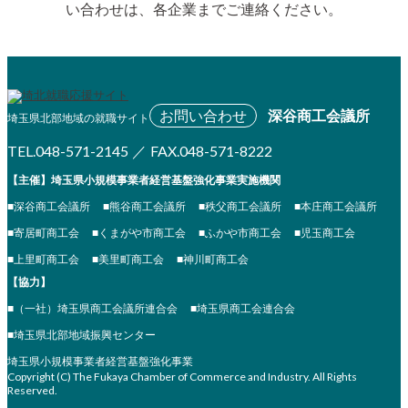
い合わせは、各企業までご連絡ください。
お問い合わせ
深谷商工会議所
埼玉県北部地域の就職サイト
TEL.048-571-2145
／
FAX.048-571-8222
【主催】埼玉県小規模事業者経営基盤強化事業実施機関
■深谷商工会議所
■熊谷商工会議所
■秩父商工会議所
■本庄商工会議所
■寄居町商工会
■くまがや市商工会
■ふかや市商工会
■児玉商工会
■上里町商工会
■美里町商工会
■神川町商工会
【協力】
■（一社）埼玉県商工会議所連合会
■埼玉県商工会連合会
■埼玉県北部地域振興センター
埼玉県小規模事業者経営基盤強化事業
Copyright (C) The Fukaya Chamber of Commerce and Industry. All Rights
Reserved.
Aileron Theme by
ThemeCot
⋅
Powered by
WordPress