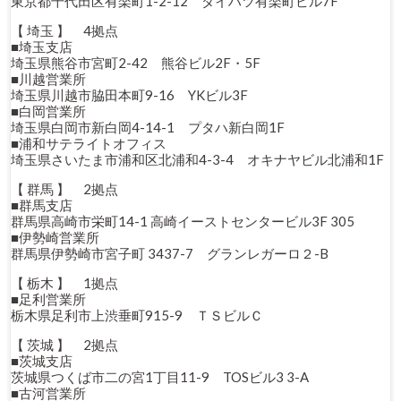
東京都千代田区有楽町1-2-12 ダイハツ有楽町ビル7F
【 埼玉 】 4拠点
■埼玉支店
埼玉県熊谷市宮町2-42 熊谷ビル2F・5F
■川越営業所
埼玉県川越市脇田本町9-16 YKビル3F
■白岡営業所
埼玉県白岡市新白岡4-14-1 プタハ新白岡1F
■浦和サテライトオフィス
埼玉県さいたま市浦和区北浦和4-3-4 オキナヤビル北浦和1F
【 群馬 】 2拠点
■群馬支店
群馬県高崎市栄町14-1 高崎イーストセンタービル3F 305
■伊勢崎営業所
群馬県伊勢崎市宮子町 3437-7 グランレガーロ２-B
【 栃木 】 1拠点
■足利営業所
栃木県足利市上渋垂町915-9 ＴＳビルＣ
【 茨城 】 2拠点
■茨城支店
茨城県つくば市二の宮1丁目11-9 TOSビル3 3-A
■古河営業所