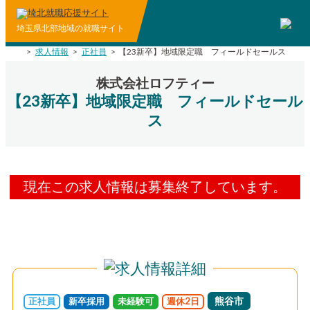
埼玉県北部地域の就職サイト
>
求人情報
>
正社員
>
【23新卒】地域限定職 フィールドセールス
株式会社ロフティー
【23新卒】地域限定職 フィールドセール
ス
現在この求人情報は募集終了しています。
熊谷市
正社員
新卒採用
未経験可
週休2日