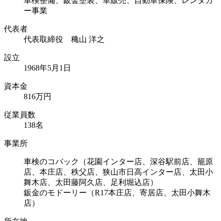
車検整備、鈑金塗装、車販売、自動車保険、レンタカ
ー事業
代表者
代表取締役 穐山 洋之
設立
1968年5月1日
資本⾦
816万円
従業員数
138名
事業所
車検のコバック（花園インター店、深谷駅前店、籠原
店、本庄店、秩父店、狭山市日高インター店、太田小
舞木店、太田藤阿久店、足利堀込店）
鈑金のモドーリー（R17本庄店、寄居店、太田小舞木
店）