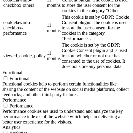
checkbox-others
months
to store the user consent for the
cookies in the category "Other.
This cookie is set by GDPR Cookie
cookielawinfo-
Consent plugin. The cookie is used
11
checkbox-
to store the user consent for the
months
performance
cookies in the category
"Performance".
The cookie is set by the GDPR
Cookie Consent plugin and is used
11
viewed_cookie_policy
to store whether or not user has
months
consented to the use of cookies. It
does not store any personal data.
Functional
Functional
Functional cookies help to perform certain functionalities like
sharing the content of the website on social media platforms, collect
feedbacks, and other third-party features.
Performance
Performance
Performance cookies are used to understand and analyze the key
performance indexes of the website which helps in delivering a
better user experience for the visitors.
Analytics