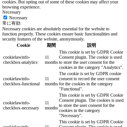
cookies. But opting out of some of these cookies may affect your
browsing experience.
Necessary
Necessary
常に有効
Necessary cookies are absolutely essential for the website to
function properly. These cookies ensure basic functionalities and
security features of the website, anonymously.
Cookie
期間
説明
This cookie is set by GDPR Cookie
cookielawinfo-
11
Consent plugin. The cookie is used
checkbox-analytics
months
to store the user consent for the
cookies in the category "Analytics".
The cookie is set by GDPR cookie
cookielawinfo-
11
consent to record the user consent
checkbox-functional
months
for the cookies in the category
"Functional".
This cookie is set by GDPR Cookie
Consent plugin. The cookies is used
cookielawinfo-
11
to store the user consent for the
checkbox-necessary
months
cookies in the category
"Necessary".
This cookie is set by GDPR Cookie
cookielawinfo-
11
Consent plugin. The cookie is used