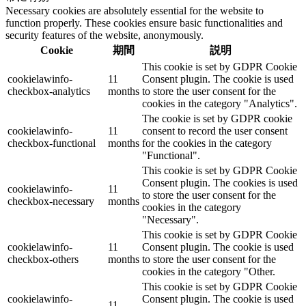
Necessary cookies are absolutely essential for the website to
function properly. These cookies ensure basic functionalities and
security features of the website, anonymously.
Cookie
期間
説明
This cookie is set by GDPR Cookie
cookielawinfo-
11
Consent plugin. The cookie is used
checkbox-analytics
months
to store the user consent for the
cookies in the category "Analytics".
The cookie is set by GDPR cookie
cookielawinfo-
11
consent to record the user consent
checkbox-functional
months
for the cookies in the category
"Functional".
This cookie is set by GDPR Cookie
Consent plugin. The cookies is used
cookielawinfo-
11
to store the user consent for the
checkbox-necessary
months
cookies in the category
"Necessary".
This cookie is set by GDPR Cookie
cookielawinfo-
11
Consent plugin. The cookie is used
checkbox-others
months
to store the user consent for the
cookies in the category "Other.
This cookie is set by GDPR Cookie
cookielawinfo-
Consent plugin. The cookie is used
11