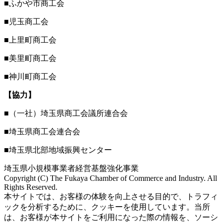
■ふかや市商工会
■児玉商工会
■上里町商工会
■美里町商工会
■神川町商工会
【協力】
■（一社）埼玉県商工会議所連合会
■埼玉県商工会連合会
■埼玉県北部地域振興センター
埼玉県小規模事業者経営基盤強化事業
Copyright (C) The Fukaya Chamber of Commerce and Industry. All
Rights Reserved.
Aileron Theme by
本サイトでは、お客様の体験を向上させる目的で、トラフィ
ThemeCot
⋅
Powered by
WordPress
ックを分析するために、クッキーを使用しています。当所
は、お客様が本サイトをご利用になった際の情報を、ソーシ