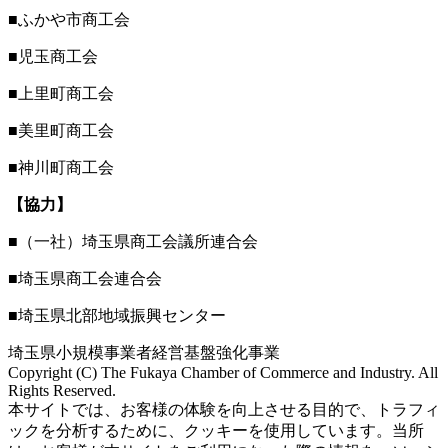
■ふかや市商工会
■児玉商工会
■上里町商工会
■美里町商工会
■神川町商工会
【協力】
■（一社）埼玉県商工会議所連合会
■埼玉県商工会連合会
■埼玉県北部地域振興センター
埼玉県小規模事業者経営基盤強化事業
Copyright (C) The Fukaya Chamber of Commerce and Industry. All
Rights Reserved.
Aileron Theme by
本サイトでは、お客様の体験を向上させる目的で、トラフィ
ThemeCot
⋅
Powered by
WordPress
ックを分析するために、クッキーを使用しています。当所