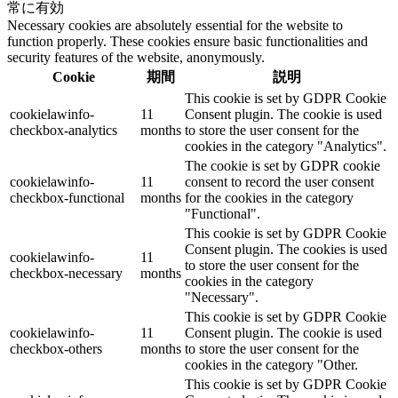
常に有効
Necessary cookies are absolutely essential for the website to
function properly. These cookies ensure basic functionalities and
security features of the website, anonymously.
Cookie
期間
説明
This cookie is set by GDPR Cookie
cookielawinfo-
11
Consent plugin. The cookie is used
checkbox-analytics
months
to store the user consent for the
cookies in the category "Analytics".
The cookie is set by GDPR cookie
cookielawinfo-
11
consent to record the user consent
checkbox-functional
months
for the cookies in the category
"Functional".
This cookie is set by GDPR Cookie
Consent plugin. The cookies is used
cookielawinfo-
11
to store the user consent for the
checkbox-necessary
months
cookies in the category
"Necessary".
This cookie is set by GDPR Cookie
cookielawinfo-
11
Consent plugin. The cookie is used
checkbox-others
months
to store the user consent for the
cookies in the category "Other.
This cookie is set by GDPR Cookie