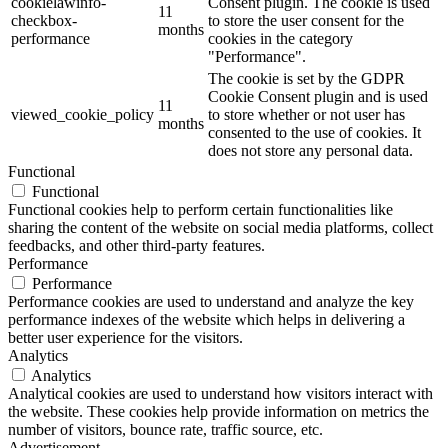
cookielawinfo-
Consent plugin. The cookie is used
11
checkbox-
to store the user consent for the
months
performance
cookies in the category
"Performance".
The cookie is set by the GDPR
Cookie Consent plugin and is used
11
viewed_cookie_policy
to store whether or not user has
months
consented to the use of cookies. It
does not store any personal data.
Functional
Functional
Functional cookies help to perform certain functionalities like
sharing the content of the website on social media platforms, collect
feedbacks, and other third-party features.
Performance
Performance
Performance cookies are used to understand and analyze the key
performance indexes of the website which helps in delivering a
better user experience for the visitors.
Analytics
Analytics
Analytical cookies are used to understand how visitors interact with
the website. These cookies help provide information on metrics the
number of visitors, bounce rate, traffic source, etc.
Advertisement