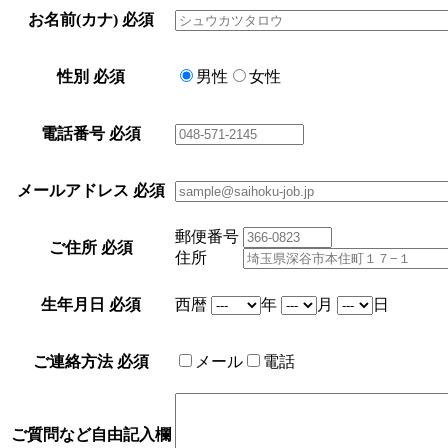
お名前(カナ)
必須
性別
必須
男性
女性
電話番号
必須
メールアドレス
必須
郵便番号
ご住所
必須
住所
生年月日
必須
西暦
年
月
日
ご連絡方法
必須
メール
電話
ご質問など自由記入欄