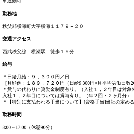
車通勤可
勤務地
秩父郡横瀬町大字横瀬１１７９－２０
交通アクセス
西武秩父線 横瀬駅 徒歩１５分
給与
＊日給月給：９，３００円／日
［月額例：１８９，７２０円（日給9,300円×月平均労働日数20
＊賞与の代わりに奨励金制度有り。（入社１，２年目は対象
入社１，２年目については賞与有り。（年２回・２ヶ月分）
＊【特別に支払われる手当について】[資格手当]当社の定め
勤務時間
8:00～17:00（休憩90分）