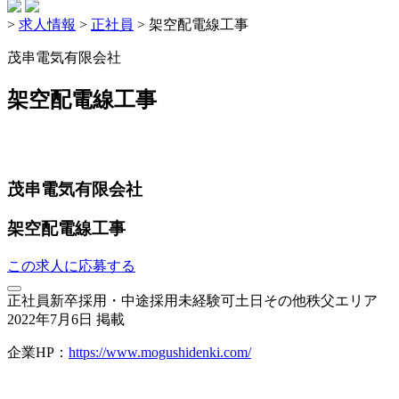
>
求人情報
>
正社員
>
架空配電線工事
茂串電気有限会社
架空配電線工事
茂串電気有限会社
架空配電線工事
この求人に応募する
正社員
新卒採用・中途採用
未経験可
土日その他
秩父エリア
2022年7月6日 掲載
企業HP：
https://www.mogushidenki.com/