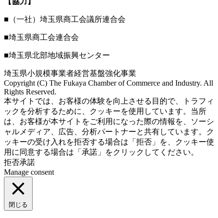
【協力】
■（一社）埼玉県商工会議所連合会
■埼玉県商工会連合会
■埼玉県北部地域振興センター
埼玉県小規模事業者経営基盤強化事業
Copyright (C) The Fukaya Chamber of Commerce and Industry. All
Rights Reserved.
Aileron Theme by
本サイトでは、お客様の体験を向上させる目的で、トラフィ
ThemeCot
⋅
Powered by
WordPress
ックを分析するために、クッキーを使用しています。当所
は、お客様が本サイトをご利用になった際の情報を、ソーシ
ャルメディア、広告、分析パートナーと共有しています。ク
ッキーの受け入れを拒否する場合は「拒否」を、クッキー使
用に同意する場合は「承諾」をクリックしてください。
拒否
承諾
Manage consent
閉じる