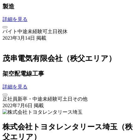
製造
詳細を見る
バイト
中途
未経験可
土日祝休
2023年3月14日 掲載
茂串電気有限会社（秩父エリア）
架空配電線工事
詳細を見る
正社員
新卒・中途
未経験可
土日その他
2022年7月6日 掲載
株式会社トヨタレンタリース埼玉（秩
父エリア）