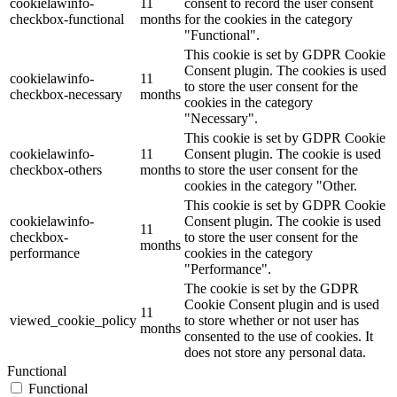
cookielawinfo-
11
consent to record the user consent
checkbox-functional
months
for the cookies in the category
"Functional".
This cookie is set by GDPR Cookie
Consent plugin. The cookies is used
cookielawinfo-
11
to store the user consent for the
checkbox-necessary
months
cookies in the category
"Necessary".
This cookie is set by GDPR Cookie
cookielawinfo-
11
Consent plugin. The cookie is used
checkbox-others
months
to store the user consent for the
cookies in the category "Other.
This cookie is set by GDPR Cookie
cookielawinfo-
Consent plugin. The cookie is used
11
checkbox-
to store the user consent for the
months
performance
cookies in the category
"Performance".
The cookie is set by the GDPR
Cookie Consent plugin and is used
11
viewed_cookie_policy
to store whether or not user has
months
consented to the use of cookies. It
does not store any personal data.
Functional
Functional